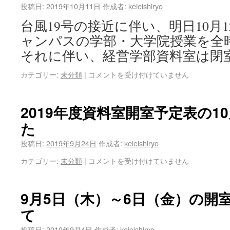
投稿日:
2019年10月11日
作成者:
keieishiryo
台風19号の接近に伴い、明日10月
ャンパスの学部・大学院授業を全
それに伴い、経営学部資料室は閉
カテゴリー:
未分類
|
コメントを受け付けていません
2019年度資料室開室予定表の1
た
投稿日:
2019年9月24日
作成者:
keieishiryo
カテゴリー:
未分類
|
コメントを受け付けていません
9月5日（木）～6日（金）の開
て
投稿日:
2019年9月4日
作成者:
keieishiryo