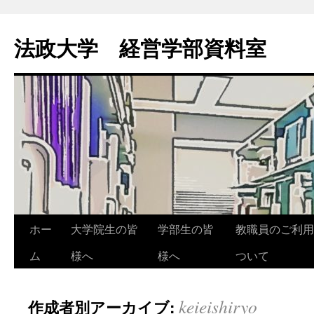
法政大学 経営学部資料室
ホー
大学院生の皆
学部生の皆
教職員のご利用
ム
様へ
様へ
ついて
keieishiryo
作成者別アーカイブ: