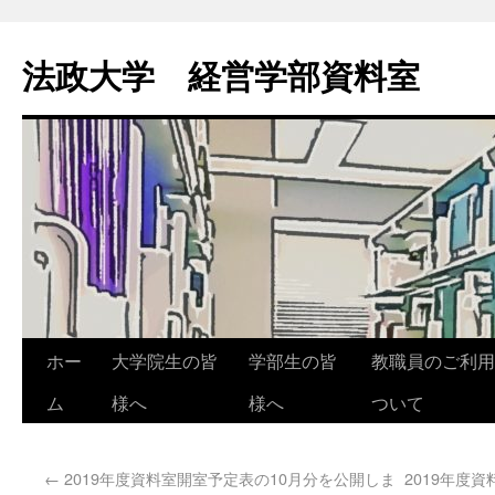
法政大学 経営学部資料室
ホー
大学院生の皆
学部生の皆
教職員のご利用
ム
様へ
様へ
ついて
←
2019年度資料室開室予定表の10月分を公開しま
2019年度