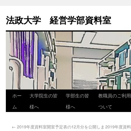
法政大学 経営学部資料室
ホー
大学院生の皆
学部生の皆
教職員のご利用
ム
様へ
様へ
ついて
←
2019年度資料室開室予定表の12月分を公開しま
2019年度