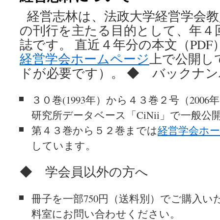
経営志林は、法政大学経営学会教
の刊行を主たる目的として、年４
誌です。 直近４年分の本文（PD
経営学会ホームページ
上で公開し
ドが必要です）。 ◆ バックナ
３０巻(1993年）から４３巻２号（200
研究所データベース「CiNii」で一般
第４３巻から５２巻までは
経営学会ホ
しています。
◆ 学会員以外の方へ
冊子を一部750円（送料別）でご購入い
料室にお問い合わせください。