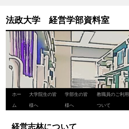
法政大学 経営学部資料室
ホー
大学院生の皆
学部生の皆
教職員のご利用
ム
様へ
様へ
ついて
経営志林について